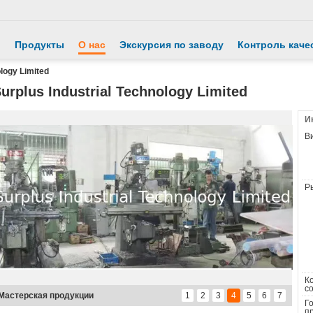
й
Продукты
О нас
Экскурсия по заводу
Контроль каче
ology Limited
urplus Industrial Technology Limited
И
Ви
Ры
К
со
Мастерская продукции
1
2
3
4
5
6
7
Г
п