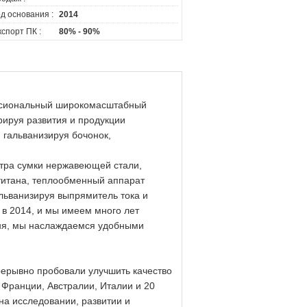
д основания :
2014
спорт ПК :
80% - 90%
иональный широкомасштабный
грируя развития и продукции
 гальванизируя бочонок,
ьтра сумки нержавеющей стали,
титана, теплообменный аппарат
альванизируя выпрямитель тока и
в 2014, и мы имеем много лет
эня, мы наслаждаемся удобными
ерывно пробовали улучшить качество
 Франции, Австралии, Италии и 20
на исследовании, развитии и