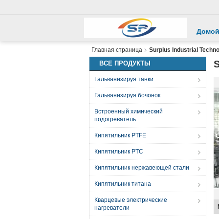
Домо
Главная страница
Surplus Industrial Techn
S
ВСЕ ПРОДУКТЫ
Гальванизируя танки
Гальванизируя бочонок
Встроенный химический
подогреватель
Кипятильник PTFE
Кипятильник PTC
Кипятильник нержавеющей стали
Кипятильник титана
Кварцевые электрические
нагреватели