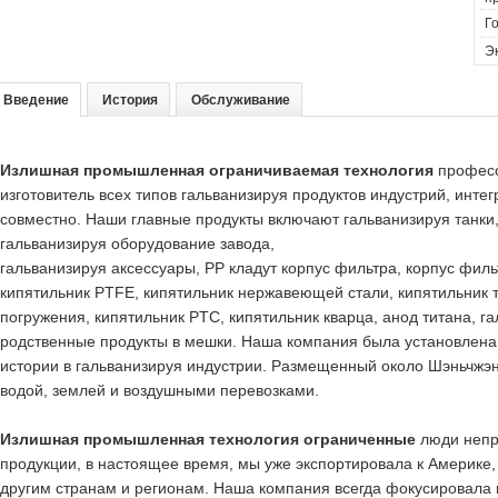
Го
Эк
Введение
История
Обслуживание
Излишная промышленная ограничиваемая технология
професс
изготовитель всех типов гальванизируя продуктов индустрий, инте
совместно. Наши главные продукты включают гальванизируя танки,
гальванизируя оборудование завода,
гальванизируя аксессуары, PP кладут корпус фильтра, корпус фил
кипятильник PTFE, кипятильник нержавеющей стали, кипятильник 
погружения, кипятильник PTC, кипятильник кварца, анод титана, г
родственные продукты в мешки. Наша компания была установлена 
истории в гальванизируя индустрии. Размещенный около Шэньчж
водой, землей и воздушными перевозками.
Излишная промышленная технология ограниченные
люди непр
продукции, в настоящее время, мы уже экспортировала к Америке,
другим странам и регионам. Наша компания всегда фокусировала 