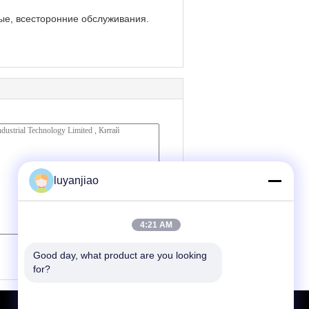
е, всесторонние обслуживания.
luyanjiao
4:21 AM
(
0
/ 3000)
Good day, what product are you looking 
for?