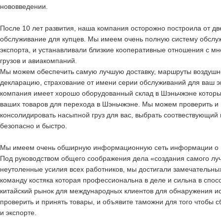
нововведении.
После 10 лет развития, наша компания осторожно построила от дв
обслуживание для купцев. Мы имеем очень полную систему обслу
экспорта, и устанавливали близкие кооперативные отношения с м
грузов и авиакомпаний.
Мы можем обеспечить самую лучшую доставку, маршруты воздушн
декларацию, страхование от имени серии обслуживаний для ваш э
компания имеет хорошо оборудованный склад в Шэньчжэне которы
ваших товаров для перехода в Шэньчжэне. Мы можем проверить и 
консолидировать насыпной груз для вас, выбрать соотвествующий 
безопасно и быстро.
Мы имеем очень обширную информационную сеть информации о пр
Под руководством общего соображения дела «создания самого лу
неутоленные усилия всех работников, мы достигали замечательны
команду костяка которая профессиональна в деле и сильна в спос
китайский рынок для международных клиентов для обнаружения ист
проверить и принять товары, и объявите таможни для того чтобы с
и экспорте.