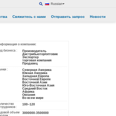
Russian
ства
Свяжитесь с нами
Отправить запрос
Новости
нформация о компании:
д бизнеса :
Производитель
Дистрибьютор/оптовик
Экспортер
торговая компания
Продавец
нки :
Северная Америка
Южная Америка
Западная Европа
Восточной Европе
Восточной Азии
Юго-Восточная Азия
Средний Восток
Африка
Океания
Во всем мире
оличество
100~120
трудников :
одовой объем
3000000-3500000
родаж :