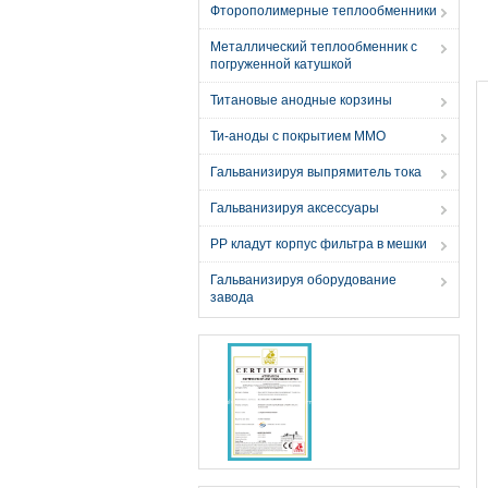
Фторополимерные теплообменники
Металлический теплообменник с
погруженной катушкой
Титановые анодные корзины
Ти-аноды с покрытием MMO
Гальванизируя выпрямитель тока
Гальванизируя аксессуары
PP кладут корпус фильтра в мешки
Гальванизируя оборудование
завода