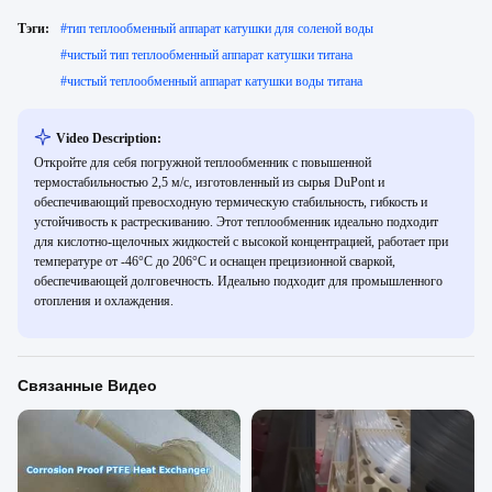
Тэги:
#
тип теплообменный аппарат катушки для соленой воды
#
чистый тип теплообменный аппарат катушки титана
#
чистый теплообменный аппарат катушки воды титана
Video Description:
Откройте для себя погружной теплообменник с повышенной
термостабильностью 2,5 м/с, изготовленный из сырья DuPont и
обеспечивающий превосходную термическую стабильность, гибкость и
устойчивость к растрескиванию. Этот теплообменник идеально подходит
для кислотно-щелочных жидкостей с высокой концентрацией, работает при
температуре от -46°C до 206°C и оснащен прецизионной сваркой,
обеспечивающей долговечность. Идеально подходит для промышленного
отопления и охлаждения.
Связанные Видео