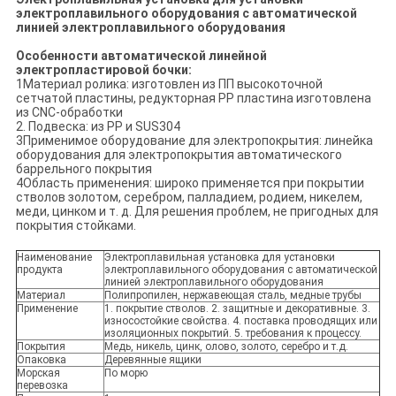
электроплавильного оборудования с автоматической
линией электроплавильного оборудования
Особенности автоматической линейной
электропластировой бочки:
1Материал ролика: изготовлен из ПП высокоточной
сетчатой пластины, редукторная PP пластина изготовлена
из CNC-обработки
2. Подвеска: из PP и SUS304
3Применимое оборудование для электропокрытия: линейка
оборудования для электропокрытия автоматического
баррельного покрытия
4Область применения: широко применяется при покрытии
стволов золотом, серебром, палладием, родием, никелем,
меди, цинком и т. д. Для решения проблем, не пригодных для
покрытия стойками.
Наименование
Электроплавильная установка для установки
продукта
электроплавильного оборудования с автоматической
линией электроплавильного оборудования
Материал
Полипропилен, нержавеющая сталь, медные трубы
Применение
1. покрытие стволов. 2. защитные и декоративные. 3.
износостойкие свойства. 4. поставка проводящих или
изоляционных покрытий. 5. требования к процессу.
Покрытия
Медь, никель, цинк, олово, золото, серебро и т.д.
Опаковка
Деревянные ящики
Морская
По морю
перевозка