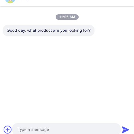
Chrome бочонка PP скорости для поверхностного
покрытия
11:05 AM
Бочонок Dia обслуживания 280mm OEM гальванизируя для
покрывать производственную линию
Good day, what product are you looking for?
Популярные категории
Все
Гальванизируя 
Гальванизируя 
Танки
Бочонок
Встроенный 
Кипятильник PTFE
Химический 
Подогреватель
Кипятильник 
Кипятильник PTC
Нержавеющей 
Стали
Кипятильник 
Кварцевые 
Титана
Электрические 
Нагреватели
Запрос Цитировать