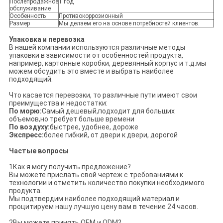
Послепродажное
1 год
обслуживание
Особенность
Противокоррозионный
Размер
Мы делаем его на основе потребностей клиентов.
Упаковка и перевозка
В нашей компании используются различные методы
упаковки в зависимости от особенностей продукта,
например, картонные коробки, деревянный корпус и т.д.мы
можем обсудить это вместе и выбрать наиболее
подходящий.
Что касается перевозки, то различные пути имеют свои
преимущества и недостатки:
По морю:
Самый дешевый,подходит для больших
объемов,но требует больше времени
По воздуху:
быстрее, удобнее, дороже
Экспресс:
более гибкий, от двери к двери, дорогой
Частые вопросы
1Как я могу получить предложение?
Вы можете прислать свой чертеж с требованиями к
технологии и отметить количество покупки необходимого
продукта.
Мы подтвердим наиболее подходящий материал и
процитируем нашу лучшую цену вам в течение 24 часов.
2Вы можете принять OEM и ODM?