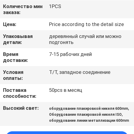
КОНТРОЛЬ
Количество мин
1PCS
заказа:
КАЧЕСТВА
Цена:
Price according to the detail size
СВЯЖИТЕСЬ
Упаковывая
деревянный случай или можно
С
детали:
подгонять
НАМИ
Время
7-15 рабочих дней
доставки:
НОВОСТИ
Условия
T/T, западное соединение
оплаты:
Поставка
50pcs в месяц
ЗАПРОСИТЕ
способности:
ЦИТАТУ
Высокий свет:
,
оборудование плакировкой никеля 600mm
,
Оборудование плакировкой никеля ISO
КАРТА
оборудование линии металлизации 600mm
САЙТА