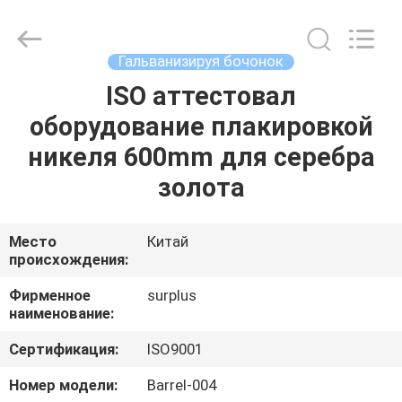
Surplus
Industrial
Technology
Limited.
All
Гальванизируя бочонок
Rights
Reserved.
ISO аттестовал
ДОМОЙ
оборудование плакировкой
ПРОДУКТЫ
никеля 600mm для серебра
золота
О
НАС
Место
Китай
происхождения:
ЭКСКУРСИЯ
Фирменное
surplus
наименование:
ПО
Сертификация:
ISO9001
ЗАВОДУ
Номер модели:
Barrel-004