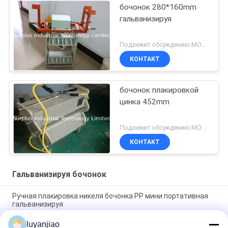
бочонок 280*160mm
гальванизируя
Подлежит обсуждению MOQ:1PCS
КОНТАКТ
бочонок плакировкой
цинка 452mm
Подлежит обсуждению MOQ:1PCS
КОНТАКТ
Гальванизируя бочонок
Ручная плакировка никеля бочонка PP мини портативная
гальванизируя
luyanjiao
Автоматическое оборудование линии металлизации