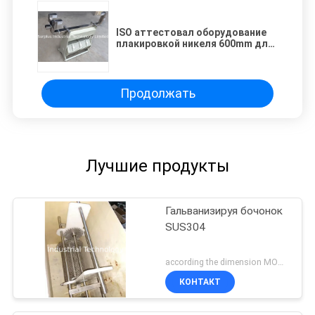
ISO аттестовал оборудование
плакировкой никеля 600mm для
серебра золота
Продолжать
Лучшие продукты
Гальванизируя бочонок
SUS304
according the dimension MOQ:1PCS
КОНТАКТ