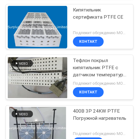
Кипятильник
сертификата PTFE CE
Подлежит обсуждению MOQ:1PCS
КОНТАКТ
Тефлон покрыл
кипятильник PTFE с
датчиком температуры
PT100
Подлежит обсуждению MOQ:1pcs
КОНТАКТ
400В 3P 24KW PTFE
Погружной нагреватель
Подлежит обсуждению MOQ:1pcs