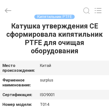
Surplus
Industrial
Technology
Limited.
All
Кипятильник PTFE
Rights
Reserved.
Катушка утверждения CE
ДОМОЙ
сформировала кипятильник
ПРОДУКТЫ
PTFE для очищая
оборудования
О
НАС
Место
Китай
происхождения:
ЭКСКУРСИЯ
Фирменное
surplus
наименование:
ПО
Сертификация:
ISO9001
ЗАВОДУ
Номер модели:
T014