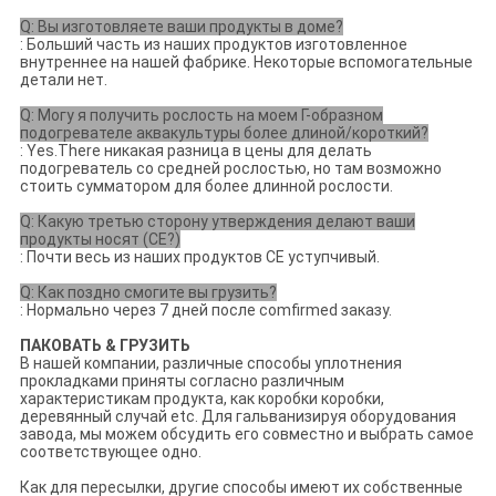
Q: Вы изготовляете ваши продукты в доме?
: Больший часть из наших продуктов изготовленное
внутреннее на нашей фабрике. Некоторые вспомогательные
детали нет.
Q: Могу я получить рослость на моем Г-образном
подогревателе аквакультуры более длиной/короткий?
: Yes.There никакая разница в цены для делать
подогреватель со средней рослостью, но там возможно
стоить сумматором для более длинной рослости.
Q: Какую третью сторону утверждения делают ваши
продукты носят (CE?)
: Почти весь из наших продуктов CE уступчивый.
Q: Как поздно смогите вы грузить?
: Нормально через 7 дней после comfirmed заказу.
ПАКОВАТЬ & ГРУЗИТЬ
В нашей компании, различные способы уплотнения
прокладками приняты согласно различным
характеристикам продукта, как коробки коробки,
деревянный случай etc. Для гальванизируя оборудования
завода, мы можем обсудить его совместно и выбрать самое
соответствующее одно.
Как для пересылки, другие способы имеют их собственные