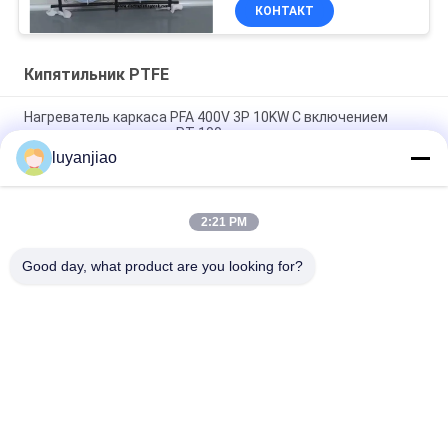
КОНТАКТ
Кипятильник PTFE
Нагреватель каркаса PFA 400V 3P 10KW С включением
датчика температуры PT-100
luyanjiao
230V одиночная фаза кипятильник 1.5KW 190x190x40mm
PFA/PTFE с PT100
2:21 PM
6 нагревателей воды погружения фторопласта элемента
электрических Для полупроводника
Good day, what product are you looking for?
Популярные категории
Все
Гальванизируя 
Гальванизируя 
Танки
Бочонок
Встроенный 
Кипятильник PTFE
Химический 