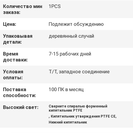
КОНТРОЛЬ
Количество мин
1PCS
заказа:
КАЧЕСТВА
Цена:
Подлежит обсуждению
СВЯЖИТЕСЬ
Упаковывая
деревянный случай
С
детали:
НАМИ
Время
7-15 рабочих дней
доставки:
НОВОСТИ
Условия
T/T, западное соединение
оплаты:
Поставка
100 ПК в месяц
ЗАПРОСИТЕ
способности:
ЦИТАТУ
Высокий свет:
Сверните спиралью форменный
кипятильник PTFE
,
,
Кипятильник утверждения PTFE CE
КАРТА
Нижний кипятильник
САЙТА