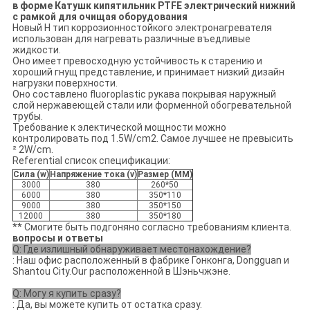
в форме Катушк кипятильник PTFE электрический нижний
с рамкой для очищая оборудования
Новый Н тип коррозионностойкого электронагревателя
использован для нагревать различные въедливые
жидкости.
Оно имеет превосходную устойчивость к старению и
хороший гнущ представление, и принимает низкий дизайн
нагрузки поверхности.
Оно составлено fluoroplastic рукава покрывая наружный
слой нержавеющей стали или форменной обогревательной
трубы.
Требование к электической мощности можно
контролировать под 1.5W/cm2. Самое лучшее не превысить
² 2W/cm.
Referential список спецификации:
Сила (w)
Напряжение тока (v)
Размер (MM)
3000
380
260*50
6000
380
350*110
9000
380
350*150
12000
380
350*180
** Смогите быть подгоняно согласно требованиям клиента.
вопросы и ответы
Q: Где излишный обнаруживает местонахождение?
: Наш офис расположенный в фабрике Гонконга, Dongguan и
Shantou City.Our расположенной в Шэньчжэне.
Q: Могу я купить сразу?
: Да, вы можете купить от остатка сразу.