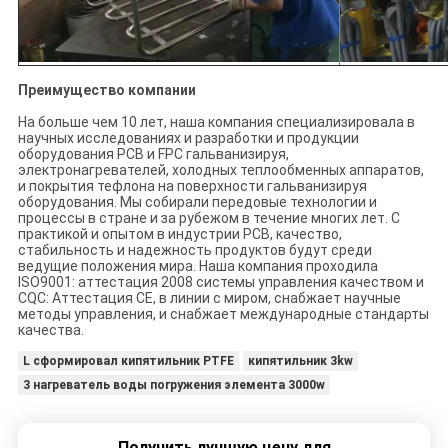
Преимущество компании
На больше чем 10 лет, наша компания специализировала в
научных исследованиях и разработки и продукции
оборудования PCB и FPC гальванизируя,
электронагревателей, холодных теплообменных аппаратов,
и покрытия тефлона на поверхности гальванизируя
оборудования. Мы собирали передовые технологии и
процессы в стране и за рубежом в течение многих лет. С
практикой и опытом в индустрии PCB, качество,
стабильность и надежность продуктов будут среди
ведущие положения мира. Наша компания проходила
ISO9001: аттестация 2008 системы управления качеством и
CQC: Аттестация CE, в линии с миром, снабжает научные
методы управления, и снабжает международные стандарты
качества.
L сформировал кипятильник PTFE
кипятильник 3kw
3 нагреватель воды погружения элемента 3000w
Получить лучшую цену для