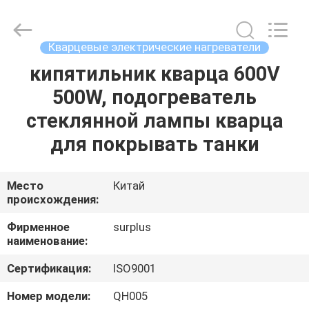
Surplus
Industrial
Technology
Limited.
All
Кварцевые электрические нагреватели
Rights
Reserved.
кипятильник кварца 600V
ДОМОЙ
500W, подогреватель
ПРОДУКТЫ
стеклянной лампы кварца
для покрывать танки
О
НАС
Место
Китай
происхождения:
ЭКСКУРСИЯ
Фирменное
surplus
наименование:
ПО
Сертификация:
ISO9001
ЗАВОДУ
Номер модели:
QH005