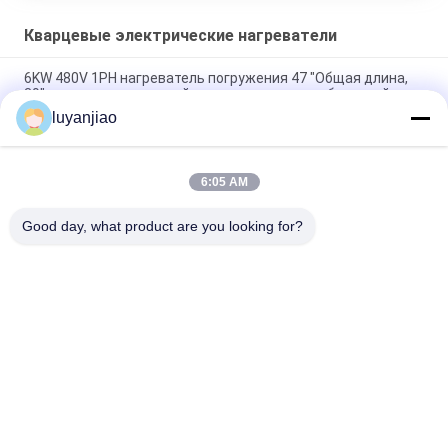
Кварцевые электрические нагреватели
6KW 480V 1PH нагреватель погружения 47 "Общая длина,
39" нагреватель горячей зоны с кварцевым оболочкой
luyanjiao
подогреватель стеклянной лампы кварца 380V,
химический кипятильник 3kw
6:05 AM
Промышленный прочный стеклянный кипятильник кварца
для решений
Good day, what product are you looking for?
Популярные категории
Все
Гальванизируя 
Гальванизируя 
Танки
Бочонок
Встроенный 
Кипятильник PTFE
Химический 
Подогреватель
Кипятильник 