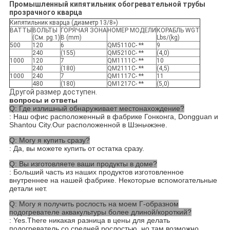
Промышленный кипятильник обогревательной трубы
прозрачного кварца
Кипятильник кварца (диаметр 13/8»)
ВАТТЫ
ВОЛЬТЫ
ГОРЯЧАЯ ЗОНА
НОМЕР МОДЕЛИ
КОРАБЛЬ WGT
(См. pg.1)
В (mm)
Lbs/(kg)
500
120
6
QM5110C- **
9
240
(155)
QM5210C- **
(4,0)
1000
120
7
QM1111C- **
10
240
(180)
QM2111C- **
(4,5)
1000
240
7
QM1117C- **
11
480
(180)
QM1217C- **
(5,0)
Другой размер доступен.
вопросы и ответы
Q: Где излишный обнаруживает местонахождение?
: Наш офис расположенный в фабрике Гонконга, Dongguan и
Shantou City.Our расположенной в Шэньчжэне.
Q: Могу я купить сразу?
: Да, вы можете купить от остатка сразу.
Q: Вы изготовляете ваши продукты в доме?
: Больший часть из наших продуктов изготовленное
внутреннее на нашей фабрике. Некоторые вспомогательные
детали нет.
Q: Могу я получить рослость на моем Г-образном
подогревателе аквакультуры более длиной/короткий?
: Yes.There никакая разница в цены для делать
подогреватель со средней рослостью, но там возможно