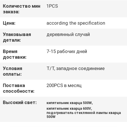
КОНТРОЛЬ
Количество мин
1PCS
заказа:
КАЧЕСТВА
Цена:
according the specification
СВЯЖИТЕСЬ
Упаковывая
деревянный случай
С
детали:
НАМИ
Время
7-15 рабочих дней
доставки:
НОВОСТИ
Условия
T/T, западное соединение
оплаты:
Поставка
200PCS в месяц
ЗАПРОСИТЕ
способности:
ЦИТАТУ
Высокий свет:
,
кипятильник кварца 500W
,
кипятильник кварца 600V
КАРТА
подогреватель стеклянной лампы кварца
500W
САЙТА