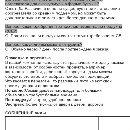
нагревателя для аквакультуры в форме буквы L?
Ответ: Да.Различие в цене не существует при изготовлении
обогревателя со средним подъемом, но может быть
дополнительная стоимость для более длинного подъема.
Вопрос: Какие одобрения третьих лиц имеют ваши продукты
((CE?)
О: Почти все наши продукты соответствуют требованиям CE.
Вопрос: Как долго вы можете отгрузить?
О: Обычно через 7 дней после подтверждения заказа.
Опаковка и перевозка
В нашей компании используются различные методы упаковки
в зависимости от особенностей продукта, например,
картонные коробки, деревянный корпус и т.д.мы можем
обсудить это вместе и выбрать наиболее подходящий.
Что касается перевозки, то различные пути имеют свои
преимущества и недостатки:
По морю:
Самый дешевый,подходит для больших
объемов,но требует больше времени
По воздуху:
быстрее, удобнее, дороже
Экспресс:
более гибкий, от двери к двери, дорогой
СОБЩЕННЫЕ виды