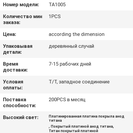
КОНТРОЛЬ
Номер модели:
TA1005
КАЧЕСТВА
Количество мин
1PCS
заказа:
СВЯЖИТЕСЬ
Цена:
according the dimension
С
Упаковывая
деревянный случай
НАМИ
детали:
Время
7-15 рабочих дней
доставки:
НОВОСТИ
Условия
T/T, западное соединение
оплаты:
ЗАПРОСИТЕ
Поставка
200PCS в месяц
ЦИТАТУ
способности:
Высокий свет:
Платинированная платина покрыла анод
КАРТА
титана
,
,
Покрытый платиной анод титана
САЙТА
Титан покрытый платиной