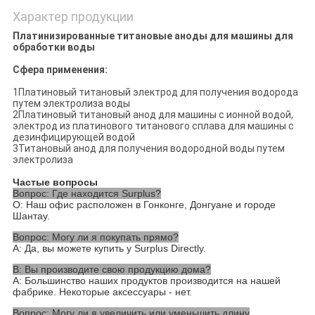
Характер продукции
Платинизированные титановые аноды для машины для
обработки воды
Сфера применения:
1Платиновый титановый электрод для получения водорода
путем электролиза воды
2Платиновый титановый анод для машины с ионной водой,
электрод из платинового титанового сплава для машины с
дезинфицирующей водой
3Титановый анод для получения водородной воды путем
электролиза
Частые вопросы
Вопрос: Где находится Surplus?
О: Наш офис расположен в Гонконге, Донгуане и городе
Шантау.
Вопрос: Могу ли я покупать прямо?
А: Да, вы можете купить у Surplus Directly.
В: Вы производите свою продукцию дома?
A: Большинство наших продуктов производится на нашей
фабрике. Некоторые аксессуары - нет.
Вопрос: Могу ли я увеличить или уменьшить длину