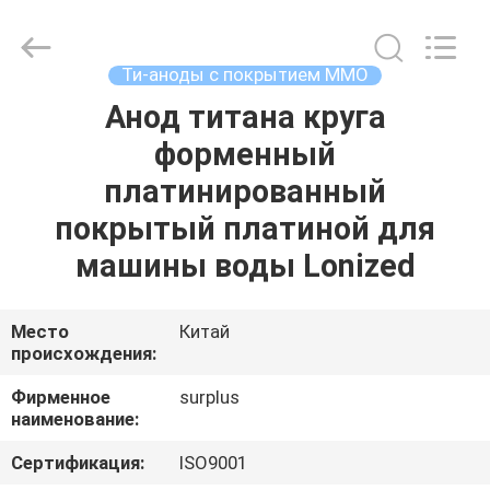
Surplus
Industrial
Technology
Limited.
All
Ти-аноды с покрытием MMO
Rights
Reserved.
Анод титана круга
ДОМОЙ
форменный
ПРОДУКТЫ
платинированный
покрытый платиной для
О
машины воды Lonized
НАС
Место
Китай
происхождения:
ЭКСКУРСИЯ
ПО
Фирменное
surplus
наименование:
ЗАВОДУ
Сертификация:
ISO9001