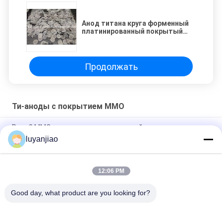
Анод титана круга форменный
платинированный покрытый
платиной для машины воды
Lonized
Продолжать
Ти-аноды с покрытием MMO
Ранг 2 MMO покрыла платинированный анод титана, анод
сетки титана
luyanjiao
Анод титана 99%
12:06 PM
Анод титана круга форменный платинированный
покрытый платиной для машины воды Lonized
Good day, what product are you looking for?
Популярные категории
Все