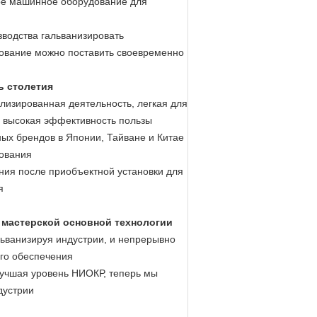
ое машинное оборудование для
зводства гальванизировать
дование можно поставить своевременно
ь столетия
илизированная деятельность, легкая для
, высокая эффективность пользы
ых брендов в Японии, Тайване и Китае
дования
ния после приобъектной установки для
я
, мастерской основной технологии
ьванизируя индустрии, и непрерывно
го обеспечения
лучшая уровень НИОКР, теперь мы
дустрии