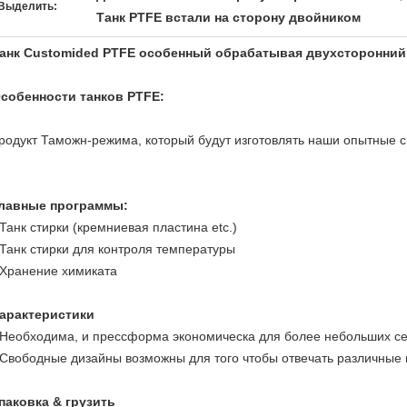
Выделить:
Танк PTFE встали на сторону двойником
анк Customided PTFE особенный обрабатывая двухсторонний 
собенности танков PTFE:
родукт Таможн-режима, который будут изготовлять наши опытные 
лавные программы:
 Танк стирки (кремниевая пластина etc.)
 Танк стирки для контроля температуры
 Хранение химиката
арактеристики
 Необходима, и прессформа экономическа для более небольших се
 Свободные дизайны возможны для того чтобы отвечать различные
паковка & грузить