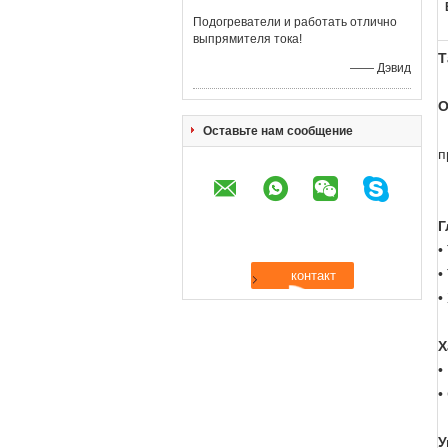
Подогреватели и работать отлично
выпрямителя тока!
Т
—— Дэвид
О
Оставьте нам сообщение
п
Г
•
•
•
Х
•
•
У