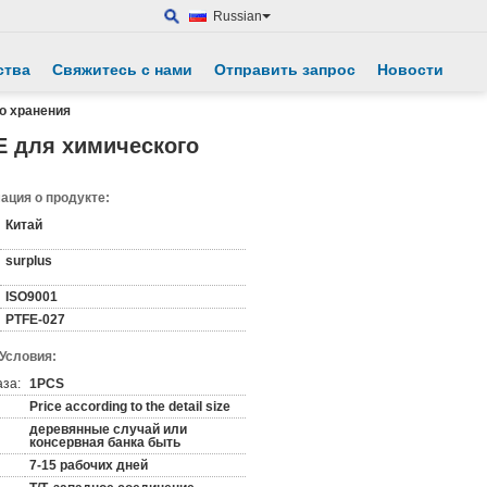
Russian
ства
Свяжитесь с нами
Отправить запрос
Новости
го хранения
E для химического
ция о продукте:
Китай
surplus
ISO9001
PTFE-027
 Условия:
аза:
1PCS
Price according to the detail size
деревянные случай или
консервная банка быть
7-15 рабочих дней