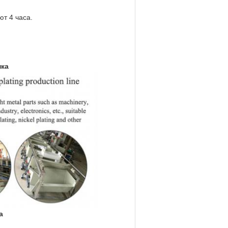
т 4 часа.
нка
а