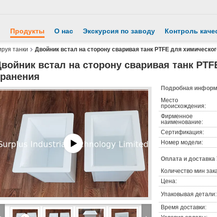
й
Продукты
О нас
Экскурсия по заводу
Контроль каче
ируя танки
Двойник встал на сторону сваривая танк PTFE для химическо
войник встал на сторону сваривая танк PTF
хранения
Подробная информа
Место
происхождения:
Фирменное
наименование:
Сертификация:
Номер модели:
Оплата и доставка
Количество мин зак
Цена:
Упаковывая детали:
Время доставки: