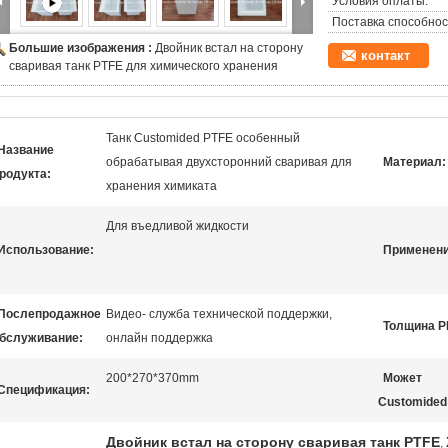
Условия оплаты:
Поставка способнос
Большие изображения :
Двойник встал на сторону
контакт
сваривая танк PTFE для химического хранения
Танк Customided PTFE особенный
Название
обрабатывая двухсторонний сваривая для
Материал:
родукта:
хранения химиката
Для въедливой жидкости
Использование:
Применени
Послепродажное
Видео- служба технической поддержки,
Толщина P
бслуживание:
онлайн поддержка
200*270*370mm
Может
Спецификация:
Customided
Двойник встал на сторону сваривая танк PTFE
,