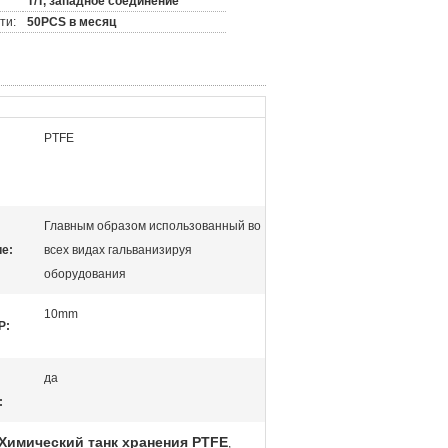
T/T, западное соединение
ти:
50PCS в месяц
PTFE
Главным образом использованный во
е:
всех видах гальванизируя
оборудования
10mm
P:
да
:
Химический танк хранения PTFE
,