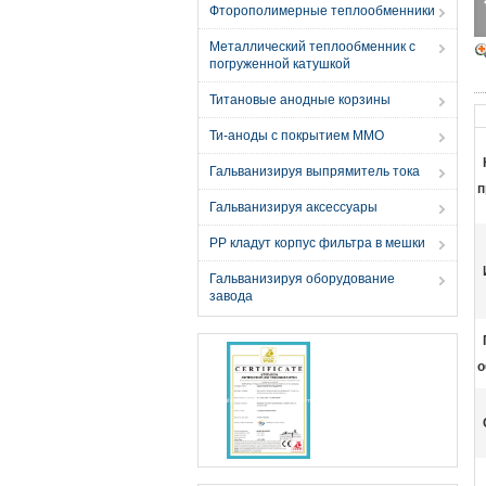
Фторополимерные теплообменники
Металлический теплообменник с
погруженной катушкой
Титановые анодные корзины
Ти-аноды с покрытием MMO
Гальванизируя выпрямитель тока
п
Гальванизируя аксессуары
PP кладут корпус фильтра в мешки
Гальванизируя оборудование
завода
о