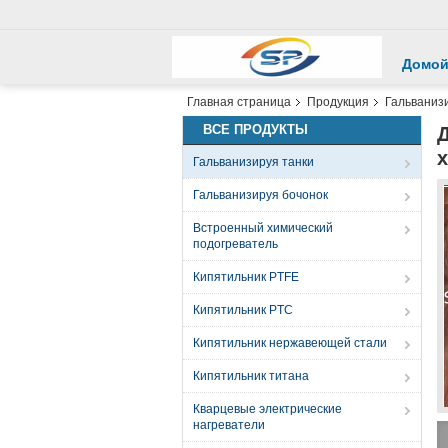
Домо
Главная страница
Продукция
Гальваниз
ВСЕ ПРОДУКТЫ
Д
Гальванизируя танки
Гальванизируя бочонок
Встроенный химический
подогреватель
Кипятильник PTFE
Кипятильник PTC
Кипятильник нержавеющей стали
Кипятильник титана
Кварцевые электрические
нагреватели