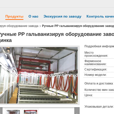
й
Продукты
О нас
Экскурсия по заводу
Контроль каче
ируя оборудование завода
Ручные PP гальванизируя оборудование завод
Ручные PP гальванизируя оборудование зав
цинка
Подробная информа
Место
происхождения:
Фирменное
наименование:
Сертификация:
Номер модели:
Оплата и доставка
Количество мин зак
Цена:
Упаковывая детали: