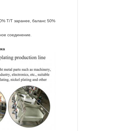
50% T/T заранее, баланс 50%
дное соединение.
нка