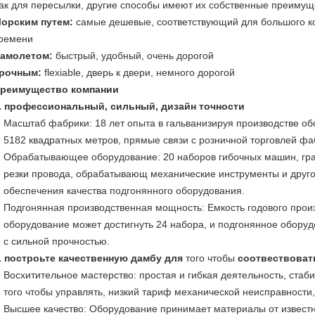
ак для пересылки, другие способы имеют их собственные преимуще
орским путем:
самые дешевые, соответствующий для большого к
ремени
амолетом:
быстрый, удобный, очень дорогой
рочным:
flexiable, дверь к двери, немного дорогой
реимущество компании
. профессиональный, сильный, дизайн точности
Масштаб фабрики: 18 лет опыта в гальванизируя производстве о
5182 квадратных метров, прямые связи с розничной торговлей фа
Обрабатывающее оборудование: 20 наборов гибочных машин, гра
резки провода, обрабатывающ механические инструменты и друг
обеспечения качества подгонянного оборудования.
Подгонянная производственная мощность: Емкость годового прои
оборудование может достигнуть 24 набора, и подгонянное обору
с сильной прочностью.
. построьте качественную дамбу для
того чтобы
соотвествоват
Восхитительное мастерство: простая и гибкая деятельность, стаб
того чтобы управлять, низкий тариф механической неисправности
Высшее качество: Оборудование принимает материалы от известн