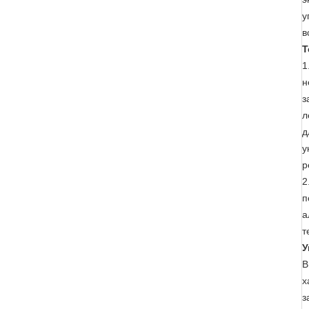
у
в
Т
1
н
з
л
д
у
р
2
п
а
т
У
В
х
з