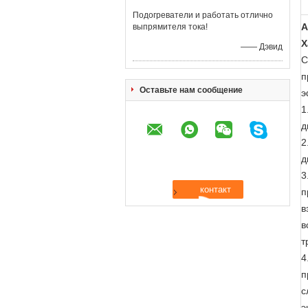
Подогреватели и работать отлично
А
выпрямителя тока!
Х
—— Дэвид
С
п
Оставьте нам сообщение
э
1
д
2
д
3
п
в
в
т
4
п
с
э