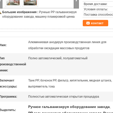
Время доставки:
Условия оплаты:
Большие изображения :
Ручные PP гальванизируя
Поставка способнос
оборудование завода, машину плакировкой цинка
контакт
Алюминиевая анодируя производственная линия для
Имя:
обработки оксидации массовых продуктов
Тип
Полно автоматический, полуавтоматный
роизводственной
инии:
Включает
Танк PP, бочонок PP, фильтр, кипятильник, медная штанга,
ксессуары:
выпрямитель тока
Программа:
Полностью автоматическая открытая процедура
Ручное гальванизируя оборудование завода
,
Выделить: