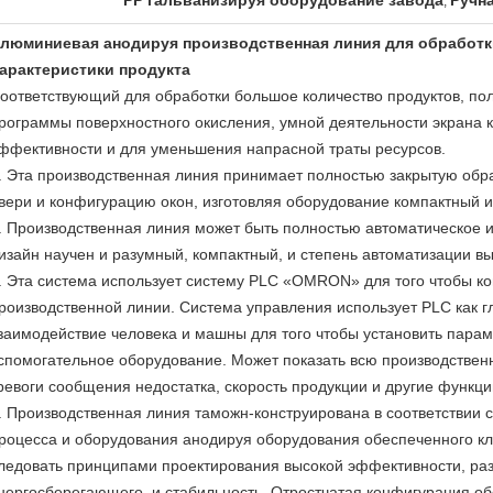
PP гальванизируя оборудование завода
Ручн
,
люминиевая анодируя производственная линия для обработк
арактеристики продукта
оответствующий для обработки большое количество продуктов, по
рограммы поверхностного окисления, умной деятельности экрана 
ффективности и для уменьшения напрасной траты ресурсов.
. Эта производственная линия принимает полностью закрытую обраб
вери и конфигурацию окон, изготовляя оборудование компактный и
. Производственная линия может быть полностью автоматическое 
изайн научен и разумный, компактный, и степень автоматизации вы
.
Эта система использует систему PLC «OMRON» для того чтобы ко
роизводственной линии. Система управления использует PLC как г
заимодействие человека и машны для того чтобы установить пара
спомогательное оборудование.
Может показать всю производствен
ревоги сообщения недостатка, скорость продукции и другие функци
. Производственная линия таможн-конструирована в соответствии 
роцесса и оборудования анодируя оборудования обеспеченного кл
ледовать принципами проектирования высокой эффективности, ра
нергосберегающего, и стабильность. Отростчатая конфигурация о