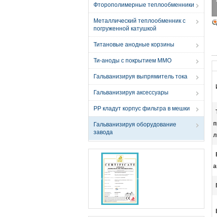
Фторополимерные теплообменники
Металлический теплообменник с
погруженной катушкой
Титановые анодные корзины
Ти-аноды с покрытием MMO
Гальванизируя выпрямитель тока
Гальванизируя аксессуары
PP кладут корпус фильтра в мешки
п
Гальванизируя оборудование
завода
л
а