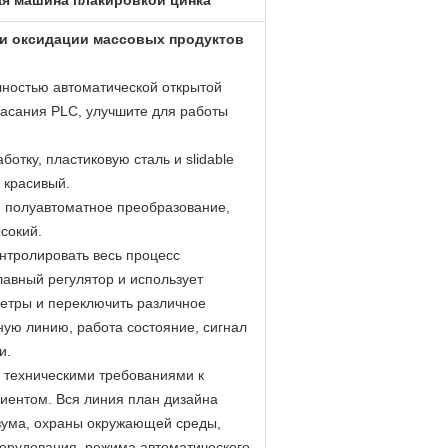
ая машина плакировкой цинка
и оксидации массовых продуктов
лностью автоматической открытой
касания PLC, улучшите для работы
отку, пластиковую сталь и slidable
 красивый.
и полуавтоматное преобразование,
сокий.
нтролировать весь процесс
лавный регулятор и использует
метры и переключить различное
ную линию, работа состояние, сигнал
и.
с техническими требованиями к
иентом. Вся линия план дизайна
зума, охраны окружающей среды,
борудования, режима автоматического