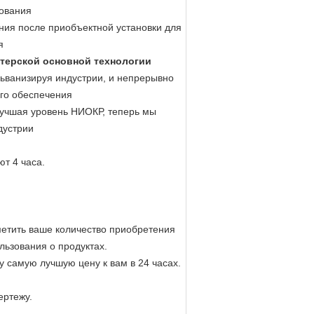
дования
ния после приобъектной установки для
я
астерской основной технологии
ьванизируя индустрии, и непрерывно
го обеспечения
лучшая уровень НИОКР, теперь мы
дустрии
т 4 часа.
метить ваше количество приобретения
льзования о продуктах.
самую лучшую цену к вам в 24 часах.
ертежу.