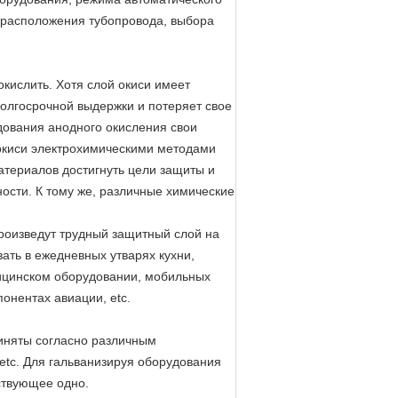
, расположения тубопровода, выбора
окислить. Хотя слой окиси имеет
долгосрочной выдержки и потеряет свое
дования анодного окисления свои
 окиси электрохимическими методами
териалов достигнуть цели защиты и
ности. К тому же, различные химические
роизведут трудный защитный слой на
ать в ежедневных утварях кухни,
ицинском оборудовании, мобильных
онентах авиации, etc.
иняты согласно различным
 etc. Для гальванизируя оборудования
ствующее одно.