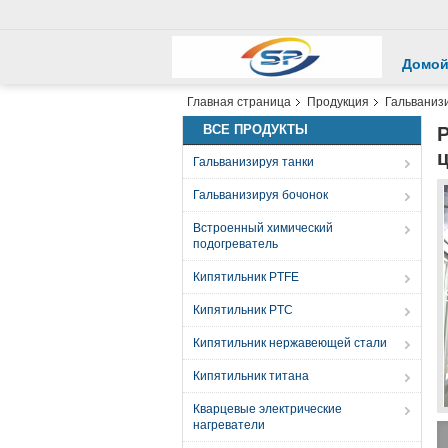
Домо
Главная страница
Продукция
Гальваниз
ВСЕ ПРОДУКТЫ
Гальванизируя танки
Гальванизируя бочонок
Встроенный химический
подогреватель
Кипятильник PTFE
Кипятильник PTC
Кипятильник нержавеющей стали
Кипятильник титана
Кварцевые электрические
нагреватели