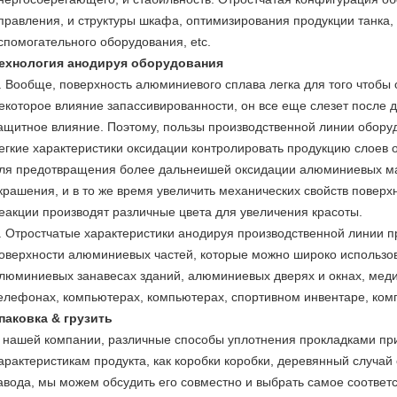
правления, и структуры шкафа, оптимизирования продукции танка
спомогательного оборудования, etc.
ехнология анодируя оборудования
. Вообще, поверхность алюминиевого сплава легка для того чтобы 
екоторое влияние запассивированности, он все еще слезет после 
ащитное влияние. Поэтому, пользы производственной линии обору
егкие характеристики оксидации контролировать продукцию слоев
ля предотвращения более дальнеишей оксидации алюминиевых ма
крашения, и в то же время увеличить механических свойств поверх
еакции производят различные цвета для увеличения красоты.
. Отростчатые характеристики анодируя производственной линии п
оверхности алюминиевых частей, которые можно широко использов
люминиевых занавесах зданий, алюминиевых дверях и окнах, мед
елефонах, компьютерах, компьютерах, спортивном инвентаре, комп
паковка & грузить
 нашей компании, различные способы уплотнения прокладками пр
арактеристикам продукта, как коробки коробки, деревянный случай
авода, мы можем обсудить его совместно и выбрать самое соответ