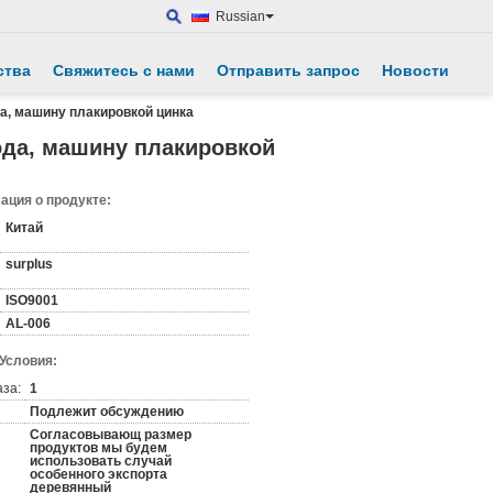
Russian
ства
Свяжитесь с нами
Отправить запрос
Новости
а, машину плакировкой цинка
ода, машину плакировкой
ция о продукте:
Китай
surplus
ISO9001
AL-006
 Условия:
аза:
1
Подлежит обсуждению
Согласовывающ размер
продуктов мы будем
использовать случай
особенного экспорта
деревянный