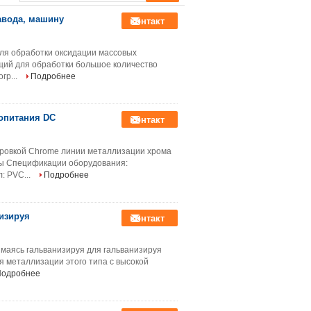
авода, машину
контакт
ля обработки оксидации массовых
щий для обработки большое количество
гр...
Подробнее
опитания DC
контакт
ровкой Chrome линии металлизации хрома
ы Спецификации оборудования:
: PVC...
Подробнее
изируя
контакт
маясь гальванизируя для гальванизируя
я металлизации этого типа с высокой
Подробнее