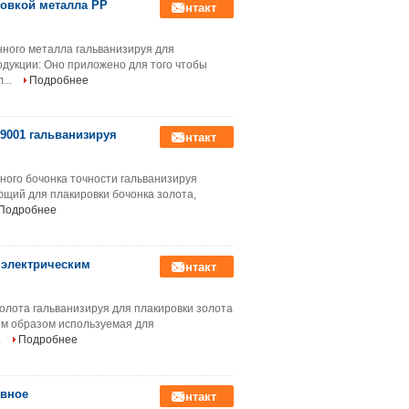
овкой металла PP
контакт
нного металла гальванизируя для
дукции: Оно приложено для того чтобы
...
Подробнее
9001 гальванизируя
контакт
ного бочонка точности гальванизируя
ющий для плакировки бочонка золота,
Подробнее
 электрическим
контакт
олота гальванизируя для плакировки золота
ым образом используемая для
.
Подробнее
ывное
контакт