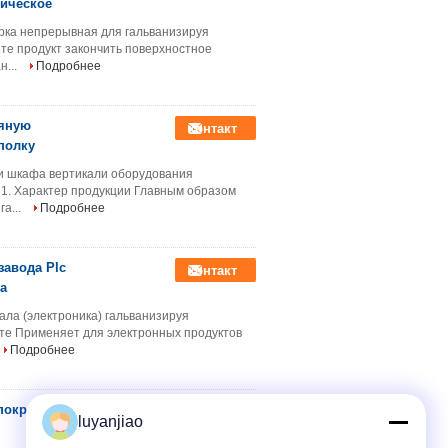
тическое
рка непрерывная для гальванизируя
те продукт закончить поверхностное
н...
Подробнее
ряную
контакт
полку
и шкафа вертикали оборудования
 1. Характер продукции Главным образом
а...
Подробнее
завода Plc
контакт
а
ла (электроника) гальванизируя
те Применяет для электронных продуктов
Подробнее
 покрывая
контакт
luyanjiao