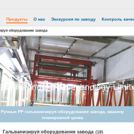
й
Продукты
О нас
Экскурсия по заводу
Контроль каче
ируя оборудование завода
Ручные PP гальванизируя оборудование завода, машину
плакировкой цинка
Гальванизируя оборудование завода
(18)