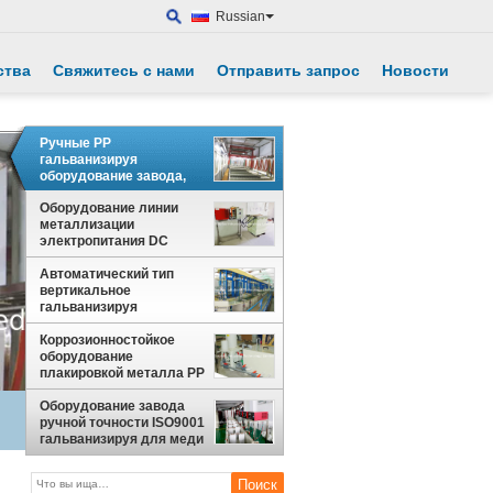
Russian
ства
Свяжитесь с нами
Отправить запрос
Новости
Ручные PP
гальванизируя
оборудование завода,
машину плакировкой
Оборудование линии
цинка
металлизации
электропитания DC
утверждения ISO для
серебра
Автоматический тип
вертикальное
гальванизируя
оборудование кольца
завода
Коррозионностойкое
оборудование
плакировкой металла PP
для электронных
продуктов
Оборудование завода
ручной точности ISO9001
гальванизируя для меди
никеля