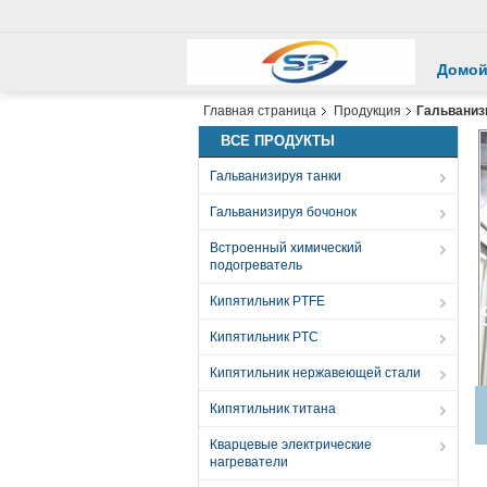
Домо
Главная страница
Продукция
Гальваниз
ВСЕ ПРОДУКТЫ
Гальванизируя танки
Гальванизируя бочонок
Встроенный химический
подогреватель
Кипятильник PTFE
Кипятильник PTC
Кипятильник нержавеющей стали
Кипятильник титана
Кварцевые электрические
нагреватели