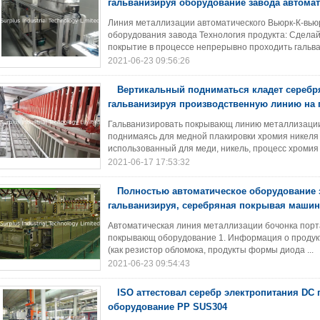
гальванизируя оборудование завода автома
Линия металлизации автоматического Вьюрк-К-вью
оборудования завода Технология продукта: Сделай
покрытие в процессе непрерывно проходить гальва
2021-06-23 09:56:26
Вертикальный подниматься кладет сереб
гальванизируя производственную линию на 
Гальванизировать покрывающ линию металлизаци
поднимаясь для медной плакировки хромия никеля
использованный для меди, никель, процесс хромия г
2021-06-17 17:53:32
Полностью автоматическое оборудование 
гальванизируя, серебряная покрывая машин
Автоматическая линия металлизации бочонка порта
покрывающ оборудование 1. Информация о продук
(как резистор обломока, продукты формы диода ...
2021-06-23 09:54:43
ISO аттестовал серебр электропитания DC
оборудование PP SUS304