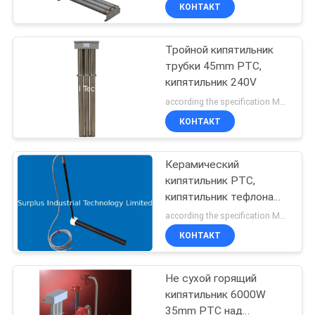
КОНТРОЛЬ
КОНТАКТ
КАЧЕСТВА
Тройной кипятильник
16
трубки 45mm PTC,
СВЯЖИТЕСЬ
кипятильник 240V
Встроенный
С
according the specification MOQ:1PCS
химический
НАМИ
КОНТАКТ
подогреватель
Керамический
НОВОСТИ
кипятильник PTC,
кипятильник тефлона
79
ЗАПРОСИТЕ
для въедливой
according the specification MOQ:1PCS
жидкости
ЦИТАТУ
КОНТАКТ
Кипятильник PTFE
Не сухой горящий
КАРТА
кипятильник 6000W
САЙТА
35mm PTC над