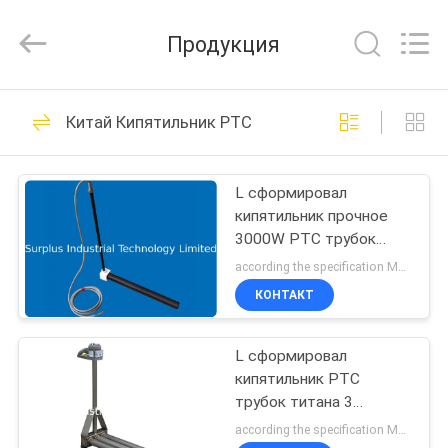
Surplus
Industrial
Technology
Продукция
Limited.
All
Rights
Reserved.
ДОМОЙ
52
Китай Кипятильник PTC
Гальванизируя
ПРОДУКТЫ
танки
L сформировал
кипятильник прочное
О
3000W PTC трубок
НАС
титана 3
according the specification MOQ:1pcs
КОНТАКТ
37
ЭКСКУРСИЯ
Гальванизируя
L сформировал
ПО
кипятильник PTC
ЗАВОДУ
бочонок
трубок титана 3
прочный
according the specification MOQ:1PCS