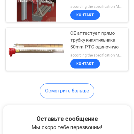
стороной
according the specification MOQ:1PCS
PRIVACY
КОНТАКТ
6
POLICY
CE аттестует прямо
Кипятильник PTC
трубку кипятильника
50mm PTC одиночную
according the specification MOQ:1PCS
КОНТАКТ
29
Осмотрите больше
Кипятильник
нержавеющей
Оставьте сообщение
стали
Мы скоро тебе перезвоним!