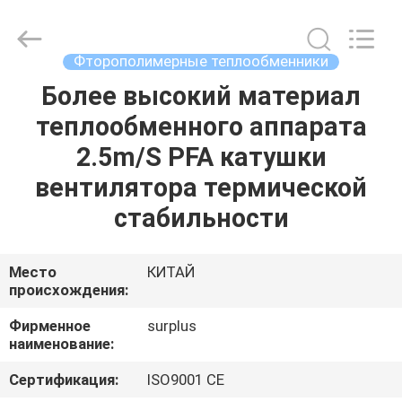
Surplus
Industrial
Technology
Limited.
All
Фторополимерные теплообменники
Rights
Reserved.
Более высокий материал
ДОМОЙ
теплообменного аппарата
ПРОДУКТЫ
2.5m/S PFA катушки
вентилятора термической
О
стабильности
НАС
Место
КИТАЙ
происхождения:
ЭКСКУРСИЯ
ПО
Фирменное
surplus
наименование:
ЗАВОДУ
Сертификация:
ISO9001 CE