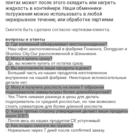
плитах может после этого охладить или нагреть
жидкость в контейнере. Наши обменники
погружения можно использовать в любой
неразрывное течение, или обработке партиями.
Смогите быть сделано согласно чертежам клиента;
вопросы и ответы
Q: Где излишный обнаруживает местонахождение?
: Наш офис расположенный в фабрике Гонконга, Dongguan и
Shantou City.Our расположенной в Шэньчжэне.
Q: Могу я купить сразу?
: Да, вы можете купить от остатка сразу.
Q: Вы изготовляете ваши продукты в доме?
: Больший часть из наших продуктов изготовленное
внутреннее на нашей фабрике. Некоторые вспомогательные
детали нет.
Q: Могу я получить рослость на моем Г-образном
подогревателе аквакультуры более длиной/короткий?
: Yes.There никакая разница в цены для делать
подогреватель со средней рослостью, но там возможно
стоить сумматором для более длинной рослости.
Q: Какую третью сторону утверждения делают ваши продукты
носят (CE?)
: Почти весь из наших продуктов CE уступчивый.
Q: Как поздно смогите вы грузить?
: Нормально через 7 дней после comfirmed заказу.