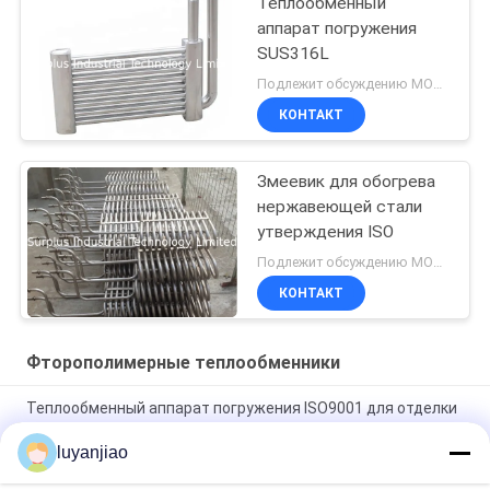
Теплообменный
аппарат погружения
SUS316L
Подлежит обсуждению MOQ:1PCS
КОНТАКТ
Змеевик для обогрева
нержавеющей стали
утверждения ISO
Подлежит обсуждению MOQ:1PCS
КОНТАКТ
Фторополимерные теплообменники
Теплообменный аппарат погружения ISO9001 для отделки
металла маринуя
luyanjiao
Теплообменный аппарат гибкости PTFE утверждения CE
высокий, нагреватель воды катушки погружения