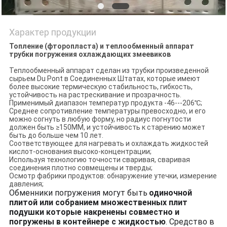
Характер продукции
Топление (фторопласта) и теплообменный аппарат
трубки погружения охлаждающих змеевиков
Теплообменный аппарат сделан из трубки произведенной
сырьем Du Pont в Соединенных Штатах, которые имеют
более высокие термическую стабильность, гибкость,
устойчивость на растрескивание и прозрачность.
Применимый диапазон температур продукта -46---206℃;
Среднее сопротивление температуры превосходно, и его
можно согнуть в любую форму, но радиус погнутости
должен быть ≥150MM, и устойчивость к старению может
быть до больше чем 10 лет.
Соответствующее для нагревать и охлаждать жидкостей
кислот-основания высоко-концентрации;
Используя технологию точности сваривая, сваривая
соединения плотно совмещены и тверды;
Осмотр фабрики продуктов: обнаружение утечки, измерение
давления;
Обменники погружения могут быть
одиночной
плитой или собранием множественных плит
подушки которые накренены совместно и
погружены в контейнере с жидкостью
. Средство в