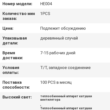
КОНТРОЛЬ
Номер модели:
HE004
КАЧЕСТВА
Количество мин
1PCS
заказа:
СВЯЖИТЕСЬ
Цена:
Подлежит обсуждению
С
Упаковывая
деревянный случай
НАМИ
детали:
Время
7-15 рабочих дней
доставки:
НОВОСТИ
Условия
T/T, западное соединение
оплаты:
ЗАПРОСИТЕ
Поставка
100 PCS в месяц
ЦИТАТУ
способности:
Высокий свет:
теплообменный аппарат катушки
КАРТА
вентилятора
,
САЙТА
Теплообменный аппарат катушки