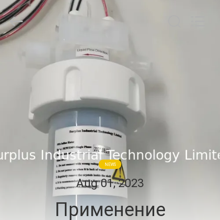
Surplus
Industrial
Technology
Limited.
All
Rights
Reserved.
ДОМОЙ
ПРОДУКТЫ
О
НАС
ЭКСКУРСИЯ
NEWS
ПО
Aug 01, 2023
ЗАВОДУ
Применение