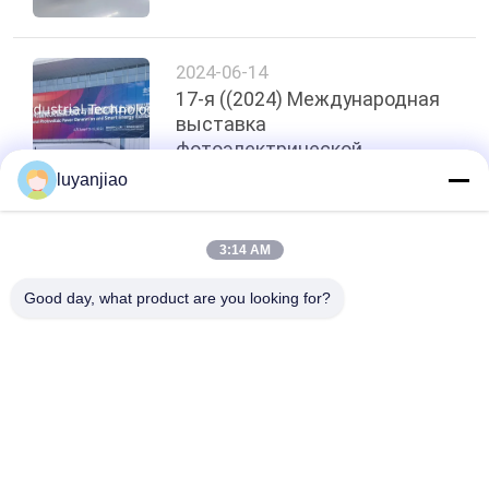
2024-06-14
17-я ((2024) Международная
выставка
фотоэлектрической
энергетики и
luyanjiao
интеллектуальной энергетики
Топ
3:14 AM
Good day, what product are you looking for?
Популярные категории
Все
Гальванизируя 
Гальванизируя 
Танки
Бочонок
Встроенный 
Кипятильник PTFE