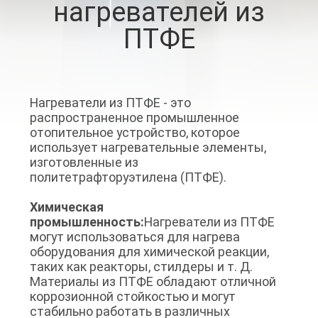
нагревателей из
КОНТРОЛЬ
ПТФЕ
КАЧЕСТВА
СВЯЖИТЕСЬ
С
Нагреватели из ПТФЕ - это
распространенное промышленное
НАМИ
отопительное устройство, которое
использует нагревательные элементы,
изготовленные из
НОВОСТИ
политетрафторуэтилена (ПТФЕ).
Химическая
ЗАПРОСИТЕ
промышленность:
Нагреватели из ПТФЕ
могут использоваться для нагрева
ЦИТАТУ
оборудования для химической реакции,
таких как реакторы, стилдеры и т. Д.
Материалы из ПТФЕ обладают отличной
КАРТА
коррозионной стойкостью и могут
САЙТА
стабильно работать в различных